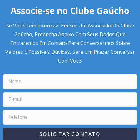
Associe-se no Clube Gaúcho
Se Você Tem Interesse Em Ser Um Associado Do Clube
Gaúcho, Preencha Abaixo Com Seus Dados Que
Entraremos Em Contato Para Conversarmos Sobre
Valores E Possíveis Dúvidas, Será Um Prazer Conversar
Com Você!
SOLICITAR CONTATO