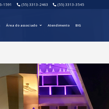
16-1591
(55) 3313-2463
(55) 3313-3545
s
Área do associado
Atendimento
BIG