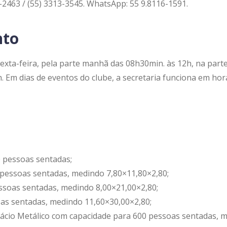
2463 / (55) 3313-3545. WhatsApp: 55 9.8116-1591.
nto
sexta-feira, pela parte manhã das 08h30min. às 12h, na part
Em dias de eventos do clube, a secretaria funciona em horá
 pessoas sentadas;
 pessoas sentadas, medindo 7,80×11,80×2,80;
ssoas sentadas, medindo 8,00×21,00×2,80;
as sentadas, medindo 11,60×30,00×2,80;
cio Metálico com capacidade para 600 pessoas sentadas, 