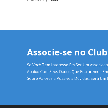
Associe-se no Clu
Se Você Tem Interesse Em Ser Um Associado
Abaixo Com Seus Dados Que Entraremos Em
Sobre Valores E Possíveis Dúvidas, Será Um