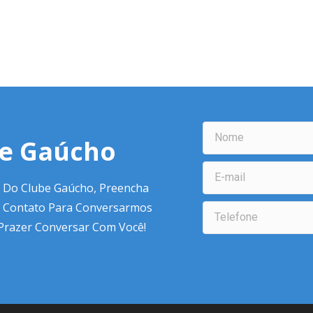
be Gaúcho
 Do Clube Gaúcho, Preencha
 Contato Para Conversarmos
 Prazer Conversar Com Você!