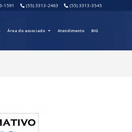
16-1591
(55) 3313-2463
(55) 3313-3545
s
Área do associado
Atendimento
BIG