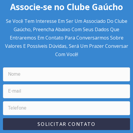
Associe-se no Clube Gaúcho
Se Você Tem Interesse Em Ser Um Associado Do Clube
Gaúcho, Preencha Abaixo Com Seus Dados Que
Entraremos Em Contato Para Conversarmos Sobre
Valores E Possíveis Dúvidas, Será Um Prazer Conversar
Com Você!
SOLICITAR CONTATO