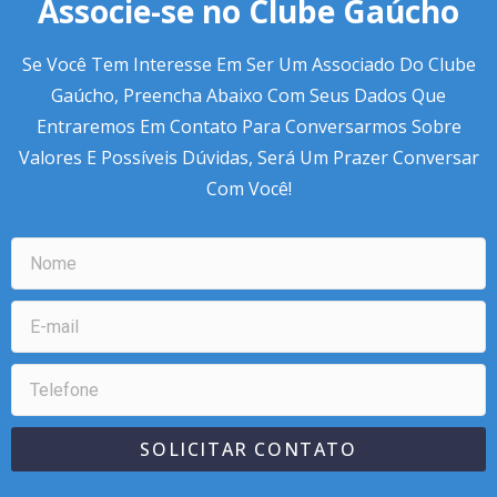
Associe-se no Clube Gaúcho
Se Você Tem Interesse Em Ser Um Associado Do Clube
Gaúcho, Preencha Abaixo Com Seus Dados Que
Entraremos Em Contato Para Conversarmos Sobre
Valores E Possíveis Dúvidas, Será Um Prazer Conversar
Com Você!
SOLICITAR CONTATO