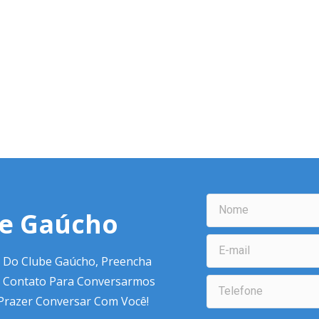
be Gaúcho
 Do Clube Gaúcho, Preencha
 Contato Para Conversarmos
 Prazer Conversar Com Você!