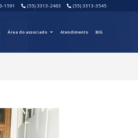
16-1591
(55) 3313-2463
(55) 3313-3545
s
Área do associado
Atendimento
BIG