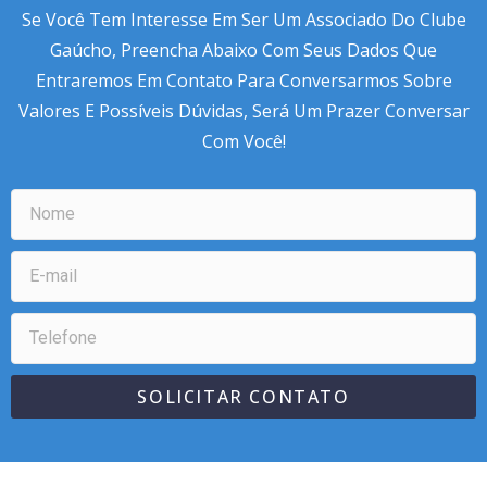
Se Você Tem Interesse Em Ser Um Associado Do Clube
Gaúcho, Preencha Abaixo Com Seus Dados Que
Entraremos Em Contato Para Conversarmos Sobre
Valores E Possíveis Dúvidas, Será Um Prazer Conversar
Com Você!
SOLICITAR CONTATO