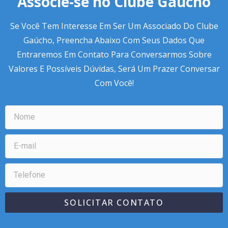
Associe-se no Clube Gaúcho
Se Você Tem Interesse Em Ser Um Associado Do Clube
Gaúcho, Preencha Abaixo Com Seus Dados Que
Entraremos Em Contato Para Conversarmos Sobre
Valores E Possíveis Dúvidas, Será Um Prazer Conversar
Com Você!
SOLICITAR CONTATO