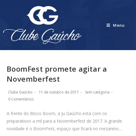
Menu
BoomFest promete agitar a
Novemberfest
Clube Gaúcho
11 de outubro de 2017
Sem categoria
0 Comentários
A frente do Bloco Boom, a Ju Gaúcho está com os
preparativos a mil para a Novemberfest de 2017. A grande
novidade é o BoomFest, espaço que ficará no mezanino…