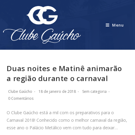
Menu
Duas noites e Matinê animarão
a região durante o carnaval
Clube Gaúcho
18 de janeiro de 2018
Sem categoria
0 Comentários
O Clube Gaúcho está a mil com os preparativos para o
Carnaval 2018! Conhecido como o melhor carnaval da região,
esse ano o Palácio Metálico vem com tudo para deixar…