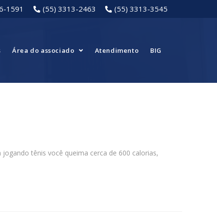
16-1591
(55) 3313-2463
(55) 3313-3545
s
Área do associado
Atendimento
BIG
 jogando tênis você queima cerca de 600 calorias,