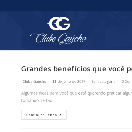
Grandes benefícios que você p
Clube Gaúcho
11 de julho de 2017
Sem categoria
0 Com
Algumas dicas para você que está querendo praticar algu
tornando-se tão…
Continuar Lendo