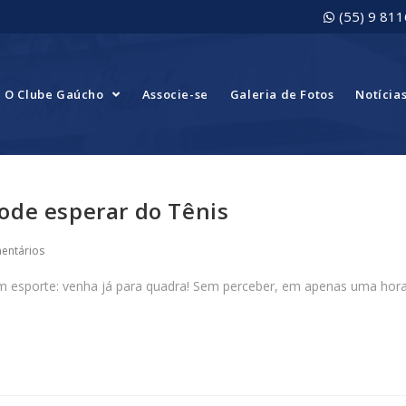
(55) 9 81
O Clube Gaúcho
Associe-se
Galeria de Fotos
Notícia
ode esperar do Tênis
entários
m esporte: venha já para quadra! Sem perceber, em apenas uma hora