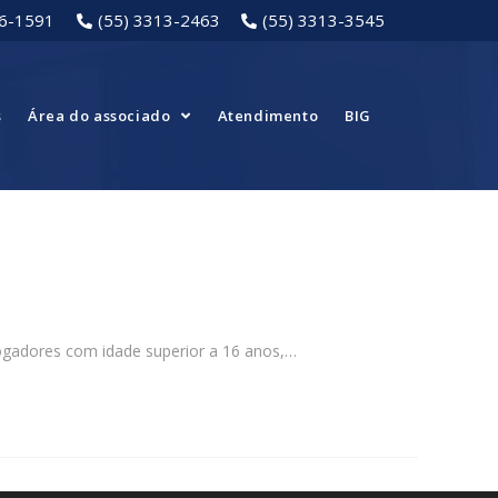
16-1591
(55) 3313-2463
(55) 3313-3545
s
Área do associado
Atendimento
BIG
 jogadores com idade superior a 16 anos,…