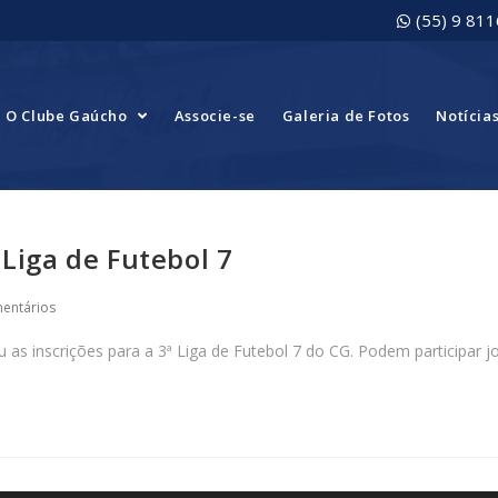
(55) 9 81
O Clube Gaúcho
Associe-se
Galeria de Fotos
Notícia
 Liga de Futebol 7
entários
iu as inscrições para a 3ª Liga de Futebol 7 do CG. Podem participar