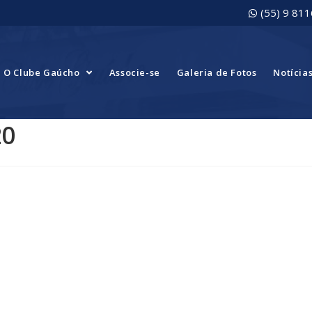
(55) 9 81
O Clube Gaúcho
Associe-se
Galeria de Fotos
Notícia
20