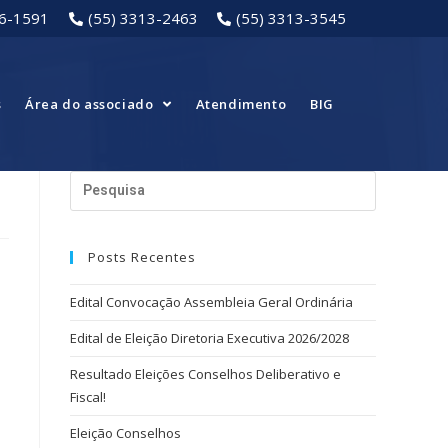
16-1591
(55) 3313-2463
(55) 3313-3545
s
Área do associado
Atendimento
BIG
Posts Recentes
Edital Convocação Assembleia Geral Ordinária
Edital de Eleição Diretoria Executiva 2026/2028
Resultado Eleições Conselhos Deliberativo e
Fiscal!
Eleição Conselhos