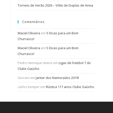
Torneio de Verão 2026 – Vôlei de Duplas de Areia
Comentários
Maciel Oliveira
em
5 Dicas para um Bom
Churrasco!
Maciel Oliveira
em
5 Dicas para um Bom
Churrasco!
Pedro Henrique deitos
em
Ligas de Futebol 7 do
Clube Gaúcho
Giovani
em
Jantar dos Namorados 2019!
carlos kemper
em
Rústica 117 anos Clube Gaúcho