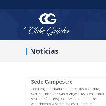
Notícias
Sede Campestre
Localização Situada na Rua Augusto Guarita,
S/N, na cidade de Santo Ângelo-RS, Cep 98.800-
970. Telefone (55) 3313-2599. Horários de
Atendimento A secretaria está aberta de