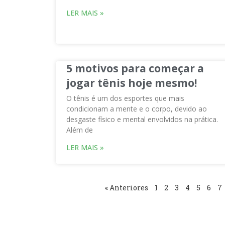
LER MAIS »
5 motivos para começar a
jogar tênis hoje mesmo!
O tênis é um dos esportes que mais
condicionam a mente e o corpo, devido ao
desgaste físico e mental envolvidos na prática.
Além de
LER MAIS »
« Anteriores
1
2
3
4
5
6
7