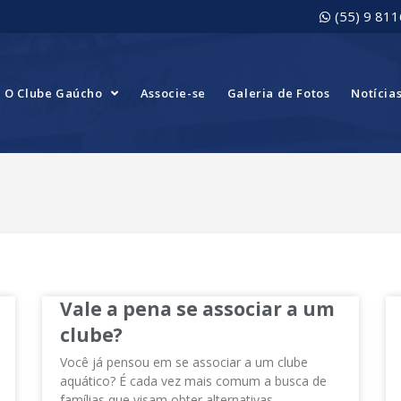
(55) 9 81
O Clube Gaúcho
Associe-se
Galeria de Fotos
Notícia
Vale a pena se associar a um
clube?
Você já pensou em se associar a um clube
aquático? É cada vez mais comum a busca de
famílias que visam obter alternativas