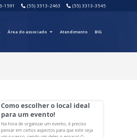
16-1591
(55) 3313-2463
(55) 3313-3545
s
Área do associado
Atendimento
BIG
Como escolher o local ideal
para um evento!
Na hora de organizar um evento, é preciso
pensar em certos aspectos para que este seja
um sucesso, sendo um deles o espaço! O