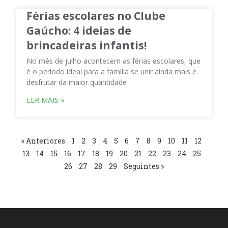
Férias escolares no Clube
Gaúcho: 4 ideias de
brincadeiras infantis!
No mês de julho acontecem as férias escolares, que
é o período ideal para a família se unir ainda mais e
desfrutar da maior quantidade
LER MAIS »
« Anteriores
1
2
3
4
5
6
7
8
9
10
11
12
13
14
15
16
17
18
19
20
21
22
23
24
25
26
27
28
29
Seguintes »